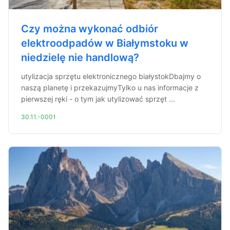
Czy można wykonać odbiór
elektroodpadów w Białymstoku w
niedzielę nie handlową?
utylizacja sprzętu elektronicznego białystokDbajmy o
naszą planetę i przekazujmyTylko u nas informacje z
pierwszej ręki - o tym jak utylizować sprzęt ...
30.11.-0001