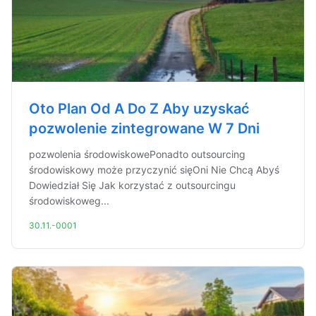
Oto Plan Od A Do Z Aby uzyskać
pozwolenie zintegrowane W 7 Dni
pozwolenia środowiskowePonadto outsourcing
środowiskowy może przyczynić sięOni Nie Chcą Abyś
Dowiedział Się Jak korzystać z outsourcingu
środowiskoweg...
30.11.-0001