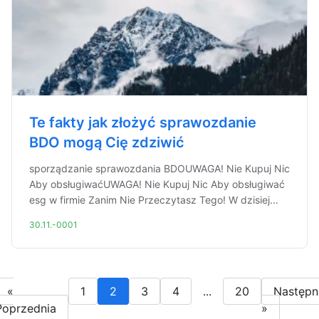
Te fakty jak złożyć sprawozdanie
BDO mogą Cię zdziwić
sporządzanie sprawozdania BDOUWAGA! Nie Kupuj Nic
Aby obsługiwaćUWAGA! Nie Kupuj Nic Aby obsługiwać
esg w firmie Zanim Nie Przeczytasz Tego! W dzisiej...
30.11.-0001
«
1
2
3
4
...
20
Następn
Poprzednia
»