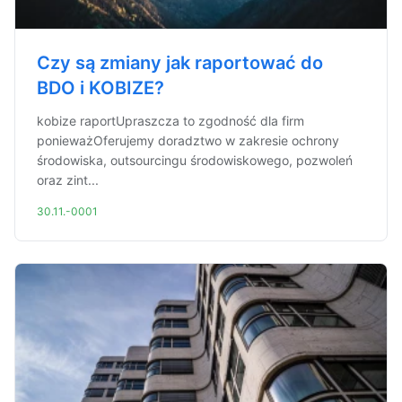
Czy są zmiany jak raportować do
BDO i KOBIZE?
kobize raportUpraszcza to zgodność dla firm
ponieważOferujemy doradztwo w zakresie ochrony
środowiska, outsourcingu środowiskowego, pozwoleń
oraz zint...
30.11.-0001