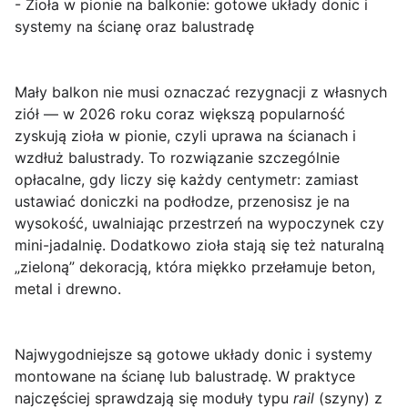
- Zioła w pionie na balkonie: gotowe układy donic i
systemy na ścianę oraz balustradę
Mały balkon nie musi oznaczać rezygnacji z własnych
ziół — w 2026 roku coraz większą popularność
zyskują
zioła w pionie
, czyli uprawa na ścianach i
wzdłuż balustrady. To rozwiązanie szczególnie
opłacalne, gdy liczy się każdy centymetr: zamiast
ustawiać doniczki na podłodze, przenosisz je na
wysokość, uwalniając przestrzeń na wypoczynek czy
mini-jadalnię. Dodatkowo zioła stają się też naturalną
„zieloną” dekoracją, która miękko przełamuje beton,
metal i drewno.
Najwygodniejsze są
gotowe układy donic i systemy
montowane na ścianę lub balustradę
. W praktyce
najczęściej sprawdzają się moduły typu
rail
(szyny) z