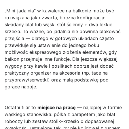
„Mini-jadalnia” w kawalerce na balkonie może być
rozwiązana jako zwarta, boczna konfiguracja:
składany blat lub wąski stół ścienny + dwa lekkie
krzesła. To ważne, bo jadalnia nie powinna blokować
przejścia — dlatego w gotowych układach często
przewiduje się ustawienie do jednego boku i
możliwość ekspresowego złożenia elementów, gdy
balkon przejmuje inne funkcje. Dla jeszcze większej
wygody przy kawie i posiłkach dobrze jest dodać
praktyczny organizer na akcesoria (np. tace na
przyprawy/serwetki) oraz małą podstawkę pod
gorące napoje.
Ostatni filar to
miejsce na pracę
— najlepiej w formie
wąskiego stanowiska: półka z parapetem jako blat
roboczy lub zestaw stolik–krzesło o dopasowanej
wysokości, ustawiony tak, by nie kolidował z ruchem