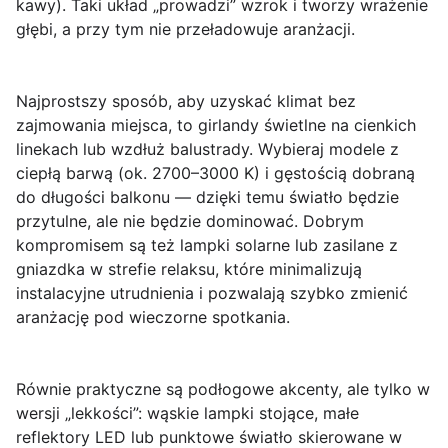
kawy). Taki układ „prowadzi” wzrok i tworzy wrażenie
głębi, a przy tym nie przeładowuje aranżacji.
Najprostszy sposób, aby uzyskać klimat bez
zajmowania miejsca, to
girlandy świetlne
na cienkich
linekach lub wzdłuż balustrady. Wybieraj modele z
ciepłą barwą (ok. 2700–3000 K) i gęstością dobraną
do długości balkonu — dzięki temu światło będzie
przytulne, ale nie będzie dominować. Dobrym
kompromisem są też
lampki solarne
lub zasilane z
gniazdka w strefie relaksu, które minimalizują
instalacyjne utrudnienia i pozwalają szybko zmienić
aranżację pod wieczorne spotkania.
Równie praktyczne są
podłogowe akcenty
, ale tylko w
wersji „lekkości”: wąskie lampki stojące, małe
reflektory LED lub punktowe światło skierowane w