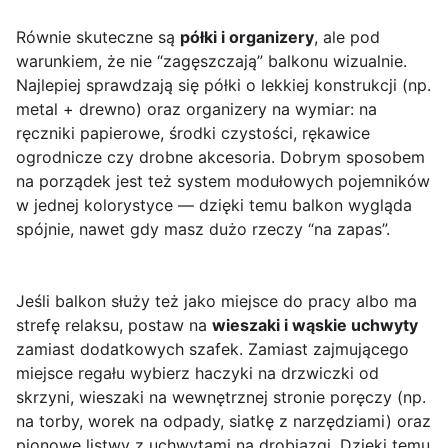
Równie skuteczne są
półki i organizery
, ale pod
warunkiem, że nie “zagęszczają” balkonu wizualnie.
Najlepiej sprawdzają się półki o lekkiej konstrukcji (np.
metal + drewno) oraz organizery na wymiar: na
ręczniki papierowe, środki czystości, rękawice
ogrodnicze czy drobne akcesoria. Dobrym sposobem
na porządek jest też system modułowych pojemników
w jednej kolorystyce — dzięki temu balkon wygląda
spójnie, nawet gdy masz dużo rzeczy “na zapas”.
Jeśli balkon służy też jako miejsce do pracy albo ma
strefę relaksu, postaw na
wieszaki i wąskie uchwyty
zamiast dodatkowych szafek. Zamiast zajmującego
miejsce regału wybierz haczyki na drzwiczki od
skrzyni, wieszaki na wewnętrznej stronie poręczy (np.
na torby, worek na odpady, siatkę z narzędziami) oraz
pionowe listwy z uchwytami na drobiazgi. Dzięki temu