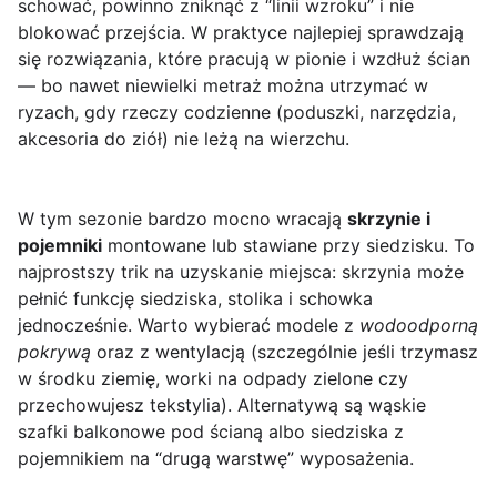
schować, powinno zniknąć z “linii wzroku” i nie
blokować przejścia. W praktyce najlepiej sprawdzają
się rozwiązania, które pracują w pionie i wzdłuż ścian
— bo nawet niewielki metraż można utrzymać w
ryzach, gdy rzeczy codzienne (poduszki, narzędzia,
akcesoria do ziół) nie leżą na wierzchu.
W tym sezonie bardzo mocno wracają
skrzynie i
pojemniki
montowane lub stawiane przy siedzisku. To
najprostszy trik na uzyskanie miejsca: skrzynia może
pełnić funkcję siedziska, stolika i schowka
jednocześnie. Warto wybierać modele z
wodoodporną
pokrywą
oraz z wentylacją (szczególnie jeśli trzymasz
w środku ziemię, worki na odpady zielone czy
przechowujesz tekstylia). Alternatywą są wąskie
szafki balkonowe pod ścianą albo siedziska z
pojemnikiem na “drugą warstwę” wyposażenia.