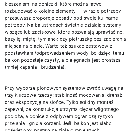
kieszeniami na doniczki, które można łatwo
rozbudować o kolejne elementy — w razie potrzeby
przesuwasz proporcje obsady pod swoje kulinarne
potrzeby. Na balustradach świetnie działają systemy
wiszące lub zaciskowe, które pozwalają uprawiać np.
bazylię, miętę, tymianek czy pietruszkę bez zabierania
miejsca na blacie. Warto też szukać zestawów z
podstawkami/odprowadzeniem wody, bo dzięki temu
balkon pozostaje czysty, a pielęgnacja jest prostsza
(mniej kapania i brudzenia).
Przy wyborze pionowych systemów zwróć uwagę na
trzy kluczowe rzeczy:
stabilność mocowania
,
drenaż
oraz
ekspozycję na słońce
. Tylko solidny montaż
zapewni, że konstrukcja utrzyma ciężar wilgotnego
podłoża, a donice z odpływem ograniczą ryzyko
przelania i gnicia korzeni. Jeśli balkon jest słabo
doświetlony, postaw na zioła o mniejszych