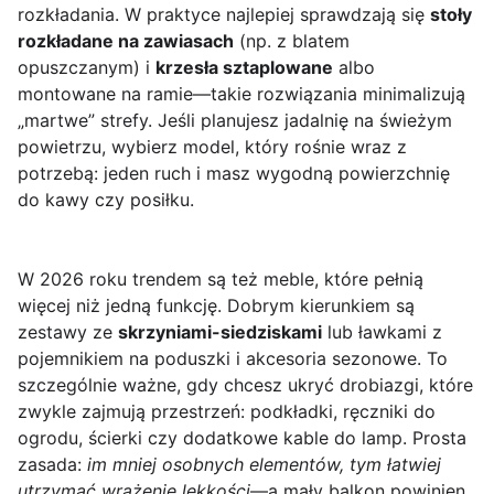
rozkładania. W praktyce najlepiej sprawdzają się
stoły
rozkładane na zawiasach
(np. z blatem
opuszczanym) i
krzesła sztaplowane
albo
montowane na ramie—takie rozwiązania minimalizują
„martwe” strefy. Jeśli planujesz jadalnię na świeżym
powietrzu, wybierz model, który rośnie wraz z
potrzebą: jeden ruch i masz wygodną powierzchnię
do kawy czy posiłku.
W 2026 roku trendem są też meble, które pełnią
więcej niż jedną funkcję. Dobrym kierunkiem są
zestawy ze
skrzyniami-siedziskami
lub ławkami z
pojemnikiem na poduszki i akcesoria sezonowe. To
szczególnie ważne, gdy chcesz ukryć drobiazgi, które
zwykle zajmują przestrzeń: podkładki, ręczniki do
ogrodu, ścierki czy dodatkowe kable do lamp. Prosta
zasada:
im mniej osobnych elementów, tym łatwiej
utrzymać wrażenie lekkości
—a mały balkon powinien