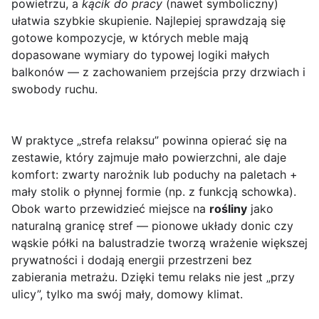
powietrzu, a
kącik do pracy
(nawet symboliczny)
ułatwia szybkie skupienie. Najlepiej sprawdzają się
gotowe kompozycje, w których meble mają
dopasowane wymiary do typowej logiki małych
balkonów — z zachowaniem przejścia przy drzwiach i
swobody ruchu.
W praktyce „strefa relaksu” powinna opierać się na
zestawie, który zajmuje mało powierzchni, ale daje
komfort: zwarty narożnik lub poduchy na paletach +
mały stolik o płynnej formie (np. z funkcją schowka).
Obok warto przewidzieć miejsce na
rośliny
jako
naturalną granicę stref — pionowe układy donic czy
wąskie półki na balustradzie tworzą wrażenie większej
prywatności i dodają energii przestrzeni bez
zabierania metrażu. Dzięki temu relaks nie jest „przy
ulicy”, tylko ma swój mały, domowy klimat.