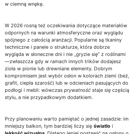
w ciemną wnękę.
W 2026 rosną też oczekiwania dotyczące materiałów
odpornych na warunki atmosferyczne oraz wyglądu
spójnego z całością aranżacji. Popularne są tkaniny
techniczne i panele o strukturze, która dobrze
wygląda w słoneczne dni i nie „gryzie się” z roślinami
—zwłaszcza gdy w ramach innych trików dodajesz
zioła w pionie lub drewniane elementy. Dobrym
kompromisem jest wybór osłon w kolorach ziemi (beż,
grafit, ciepła szarość) lub w odcieniach pasujących do
podłogi i mebli: wówczas
prywatność
staje się częścią
stylu, a nie przypadkowym dodatkiem.
Przy planowaniu warto pamiętać o jednej zasadzie: im
mniejszy balkon, tym bardziej liczy się
światło
i
lekkość wizualna
. Dlatego lepiej postawić na osłony o