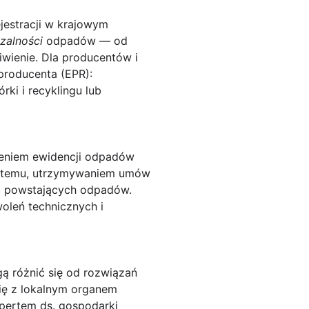
jestracji
w krajowym
zalności
odpadów — od
wienie. Dla producentów i
producenta (EPR):
ki i recyklingu lub
zeniem ewidencji odpadów
ystemu, utrzymywaniem umów
ć powstających odpadów.
oleń technicznych i
gą różnić się od rozwiązań
ię z lokalnym organem
pertem ds. gospodarki