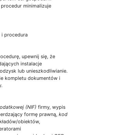
procedur minimalizuje
 i procedura
cedurę, upewnij się, że
ających instalacje
zysk lub unieszkodliwianie.
nie kompletu dokumentów i
y.
Podatkowej (NIF)
firmy, wypis
ierdzający formę prawną,
kod
zakładów/obiektów,
eratorami