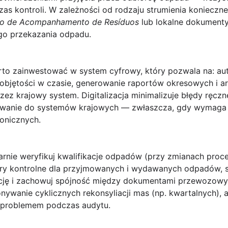
as kontroli. W zależności od rodzaju strumienia konieczn
o de Acompanhamento de Resíduos
lub lokalne dokument
o przekazania odpadu.
rto zainwestować w system cyfrowy, który pozwala na: a
i objętości w czasie, generowanie raportów okresowych i 
z krajowy system. Digitalizacja minimalizuje błędy ręczne
towanie do systemów krajowych — zwłaszcza, gdy
wymaga 
onicznych.
arnie weryfikuj kwalifikacje odpadów (przy zmianach pro
ry kontrolne dla przyjmowanych i wydawanych odpadów, 
cję i zachowuj spójność między dokumentami przewozowym
nywanie cyklicznych rekonsyliacji mas (np. kwartalnych),
ę problemem podczas audytu.