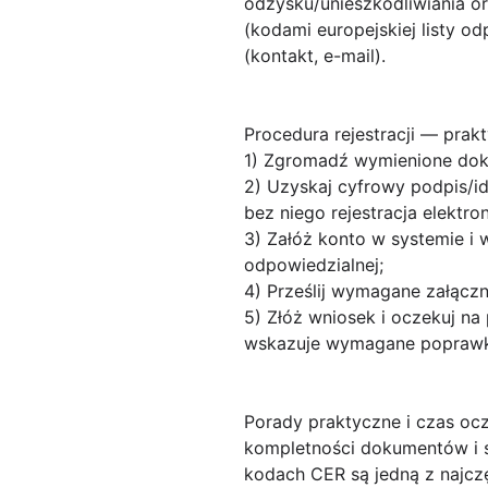
odzysku/unieszkodliwiania 
(kodami europejskiej listy 
(kontakt, e-mail).
Procedura rejestracji — prak
1) Zgromadź wymienione dok
2) Uzyskaj cyfrowy podpis/id
bez niego rejestracja elektr
3) Załóż konto w systemie i 
odpowiedzialnej;
4) Prześlij wymagane załączn
5) Złóż wniosek i oczekuj n
wskazuje wymagane poprawk
Porady praktyczne i czas oc
kompletności dokumentów i s
kodach CER są jedną z najcz