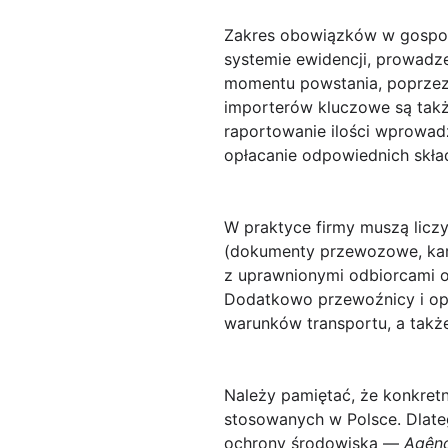
Zakres obowiązków w gospo
systemie ewidencji, prowadz
momentu powstania, poprzez t
importerów kluczowe są takż
raportowanie ilości wprowad
opłacanie odpowiednich skła
W praktyce firmy muszą licz
(dokumenty przewozowe, kar
z uprawnionymi odbiorcami 
Dodatkowo przewoźnicy i ope
warunków transportu, a tak
Należy pamiętać, że konkretn
stosowanych w Polsce. Dlate
ochrony środowiska —
Agênc