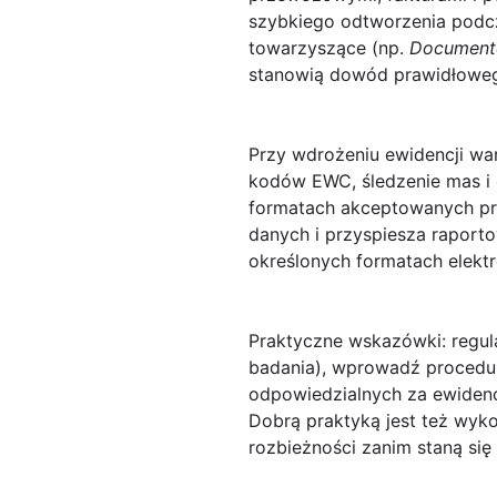
szybkiego odtworzenia podcz
towarzyszące (np.
Document
stanowią dowód prawidłoweg
Przy wdrożeniu ewidencji wa
kodów EWC
, śledzenie mas 
formatach akceptowanych prze
danych i przyspiesza rapor
określonych formatach elektr
Praktyczne wskazówki: regul
badania), wprowadź procedu
odpowiedzialnych za ewiden
Dobrą praktyką jest też wyko
rozbieżności zanim staną si