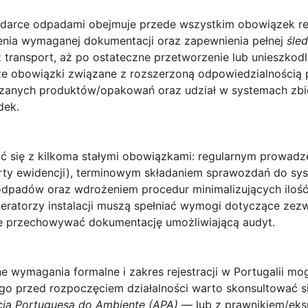
darce odpadami obejmuje przede wszystkim obowiązek
re
enia wymaganej dokumentacji oraz zapewnienia pełnej
śled
ransport, aż po ostateczne przetworzenie lub unieszkodli
e obowiązki związane z rozszerzoną odpowiedzialnością 
zanych produktów/opakowań oraz udział w systemach zbiór
dek.
yć się z kilkoma stałymi obowiązkami: regularnym prowad
ty ewidencji), terminowym składaniem sprawozdań do s
odpadów oraz wdrożeniem procedur minimalizujących iloś
ratorzy instalacji muszą spełniać wymogi dotyczące zezw
że przechowywać dokumentację umożliwiającą audyt.
e wymagania formalne i zakres rejestracji w Portugalii mo
go przed rozpoczęciem działalności warto skonsultować s
ia Portuguesa do Ambiente (APA)
— lub z prawnikiem/eks