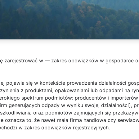
 się zarejestrować w — zakres obowiązków w gospodarce 
ciej pojawia się w kontekście prowadzenia działalności go
zynienia z produktami, opakowaniami lub odpadami na ry
erokiego spektrum podmiotów: producentów i importerów
rm generujących odpady w wyniku swojej działalności), 
unieszkodliwiania oraz podmiotów zajmujących się przekaz
e oznacza to, że nawet mała firma handlowa czy serwisowa
wchodzi w zakres obowiązków rejestracyjnych.