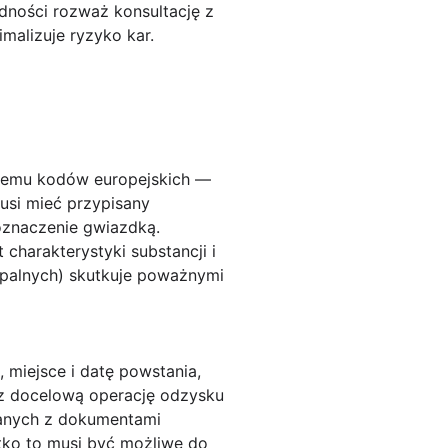
ności rozważ konsultację z
malizuje ryzyko kar.
temu kodów europejskich —
usi mieć przypisany
oznaczenie gwiazdką.
charakterystyki substancji i
apalnych) skutkuje poważnymi
miejsce i datę powstania,
az docelową operację odzysku
zanych z dokumentami
tko to musi być możliwe do