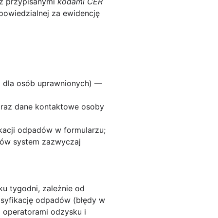
 z przypisanymi
kodami CER
powiedzialnej za ewidencję
al dla osób uprawnionych) —
y oraz dane kontaktowe osoby
ikacji odpadów w formularzu;
aków system zazwyczaj
lku tygodni, zależnie od
asyfikację odpadów (błędy w
 operatorami odzysku i