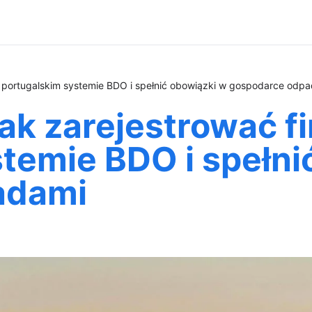
 w portugalskim systemie BDO i spełnić obowiązki w gospodarce odp
jak zarejestrować f
temie BDO i spełni
adami