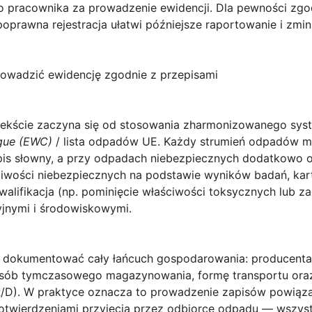
pracownika za prowadzenie ewidencji. Dla pewności zgod
rawna rejestracja ułatwi późniejsze raportowanie i zmini
rowadzić ewidencję zgodnie z przepisami
ekście
zaczyna się od stosowania zharmonizowanego sys
gue (EWC)
/ lista odpadów UE. Każdy strumień odpadów m
pis słowny, a przy odpadach niebezpiecznych dodatkowo 
ciwości niebezpiecznych na podstawie wyników badań, kart 
alifikacja (np. pominięcie właściwości toksycznych lub z
jnymi i środowiskowymi.
dokumentować cały łańcuch gospodarowania: producenta, 
sposób tymczasowego magazynowania, formę transportu or
 R/D). W praktyce oznacza to prowadzenie zapisów powią
otwierdzeniami przyjęcia przez odbiorcę odpadu — wszys