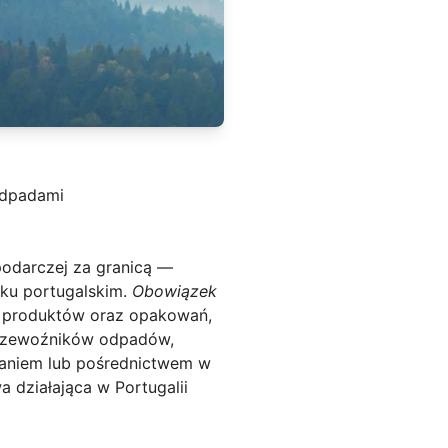
odpadami
spodarczej za granicą —
nku portugalskim.
Obowiązek
 produktów oraz opakowań,
przewoźników odpadów,
ywaniem lub pośrednictwem w
 działająca w Portugalii