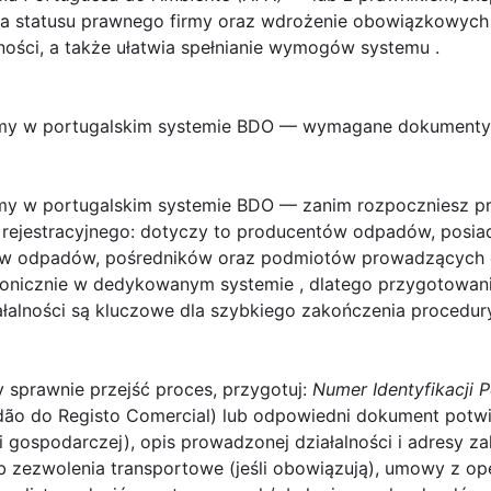
a statusu prawnego firmy oraz wdrożenie obowiązkowych 
lności, a także ułatwia spełnianie wymogów systemu
.
firmy w portugalskim systemie BDO — wymagane dokumenty
irmy w portugalskim systemie BDO
— zanim rozpoczniesz pro
rejestracyjnego: dotyczy to producentów odpadów, posiad
ów odpadów, pośredników oraz podmiotów prowadzących od
tronicznie w dedykowanym systemie , dlatego przygotowa
ałalności są kluczowe dla szybkiego zakończenia procedur
sprawnie przejść proces, przygotuj:
Numer Identyfikacji 
idão do Registo Comercial) lub odpowiedni dokument potw
ci gospodarczej), opis prowadzonej działalności i adresy 
 zezwolenia transportowe (jeśli obowiązują), umowy z op