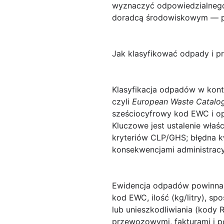
wyznaczyć odpowiedzialnego 
doradcą środowiskowym — pop
Jak klasyfikować odpady i p
Klasyfikacja odpadów
w kont
czyli
European Waste Catalo
sześciocyfrowy kod EWC i o
Kluczowe jest ustalenie właś
kryteriów CLP/GHS; błędna kw
konsekwencjami administracy
Ewidencja odpadów
powinna 
kod EWC, ilość (kg/litry), 
lub unieszkodliwiania (kody
przewozowymi, fakturami i p