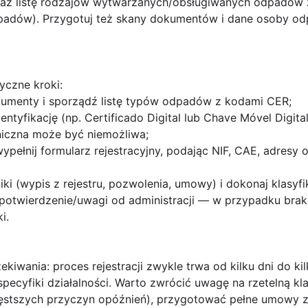
oraz listę rodzajów wytwarzanych/obsługiwanych odpadów
odpadów). Przygotuj też skany dokumentów i dane osoby od
tyczne kroki
:
umenty i sporządź listę typów odpadów z kodami CER;
entyfikację (np. Certificado Digital lub Chave Móvel Digit
oniczna może być niemożliwa;
wypełnij formularz rejestracyjny, podając NIF, CAE, adres
iki (wypis z rejestru, pozwolenia, umowy) i dokonaj klasyf
a potwierdzenie/uwagi od administracji — w przypadku br
i.
zekiwania
: proces rejestracji zwykle trwa od kilku dni do ki
pecyfiki działalności. Warto zwrócić uwagę na rzetelną kl
ęstszych przyczyn opóźnień), przygotować pełne umowy z