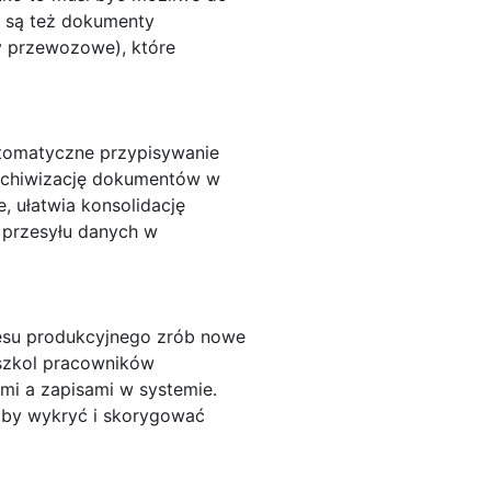
e są też dokumenty
y przewozowe), które
utomatyczne przypisywanie
archiwizację dokumentów w
, ułatwia konsolidację
przesyłu danych w
cesu produkcyjnego zrób nowe
szkol pracowników
i a zapisami w systemie.
 aby wykryć i skorygować