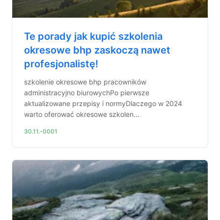
Te porady jak kupić szkolenia
okresowe bhp zaskoczą nawet
profesjonalistę!
szkolenie okresowe bhp pracowników
administracyjno biurowychPo pierwsze
aktualizowane przepisy i normyDlaczego w 2024
warto oferować okresowe szkolen...
30.11.-0001