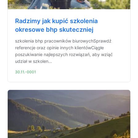
Radzimy jak kupić szkolenia
okresowe bhp skuteczniej
szkolenia bhp pracowników biurowychSprawdź
referencje oraz opinie innych klientówCiągłe
poszukiwanie najlepszych rozwiązań, aby wziąć
udział w szkolen...
30.11.-0001