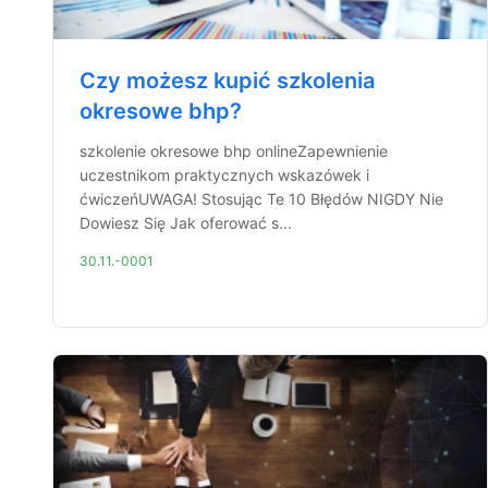
Czy możesz kupić szkolenia
okresowe bhp?
szkolenie okresowe bhp onlineZapewnienie
uczestnikom praktycznych wskazówek i
ćwiczeńUWAGA! Stosując Te 10 Błędów NIGDY Nie
Dowiesz Się Jak oferować s...
30.11.-0001