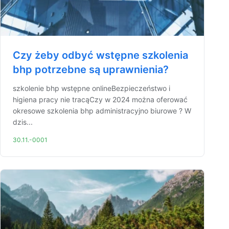
Czy żeby odbyć wstępne szkolenia
bhp potrzebne są uprawnienia?
szkolenie bhp wstępne onlineBezpieczeństwo i
higiena pracy nie tracąCzy w 2024 można oferować
okresowe szkolenia bhp administracyjno biurowe ? W
dzis...
30.11.-0001