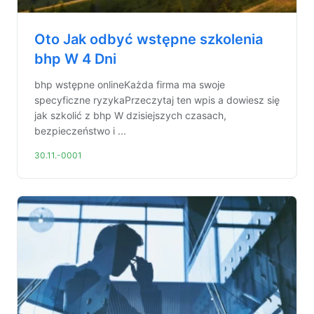
Oto Jak odbyć wstępne szkolenia
bhp W 4 Dni
bhp wstępne onlineKażda firma ma swoje
specyficzne ryzykaPrzeczytaj ten wpis a dowiesz się
jak szkolić z bhp W dzisiejszych czasach,
bezpieczeństwo i ...
30.11.-0001