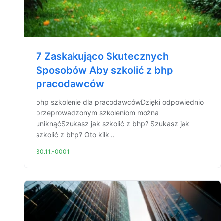
7 Zaskakująco Skutecznych
Sposobów Aby szkolić z bhp
pracodawców
bhp szkolenie dla pracodawcówDzięki odpowiednio
przeprowadzonym szkoleniom można
uniknąćSzukasz jak szkolić z bhp? Szukasz jak
szkolić z bhp? Oto kilk...
30.11.-0001