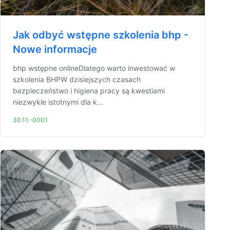
Jak odbyć wstępne szkolenia bhp -
Nowe informacje
bhp wstępne onlineDlatego warto inwestować w
szkolenia BHPW dzisiejszych czasach
bezpieczeństwo i higiena pracy są kwestiami
niezwykle istotnymi dla k...
30.11.-0001