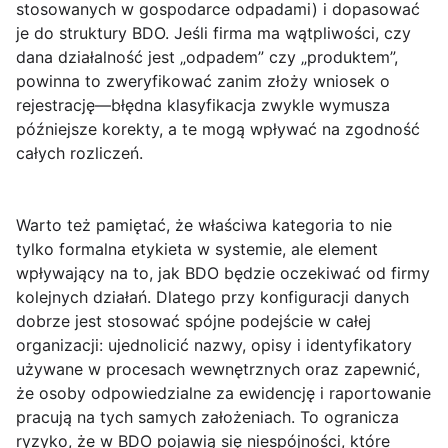
stosowanych w gospodarce odpadami) i dopasować
je do struktury BDO. Jeśli firma ma wątpliwości, czy
dana działalność jest „odpadem” czy „produktem”,
powinna to zweryfikować zanim złoży wniosek o
rejestrację—błędna klasyfikacja zwykle wymusza
późniejsze korekty, a te mogą wpływać na zgodność
całych rozliczeń.
Warto też pamiętać, że właściwa kategoria to nie
tylko formalna etykieta w systemie, ale element
wpływający na to, jak BDO będzie oczekiwać od firmy
kolejnych działań. Dlatego przy konfiguracji danych
dobrze jest stosować spójne podejście w całej
organizacji: ujednolicić nazwy, opisy i identyfikatory
używane w procesach wewnętrznych oraz zapewnić,
że osoby odpowiedzialne za ewidencję i raportowanie
pracują na tych samych założeniach. To ogranicza
ryzyko, że w BDO pojawią się niespójności, które