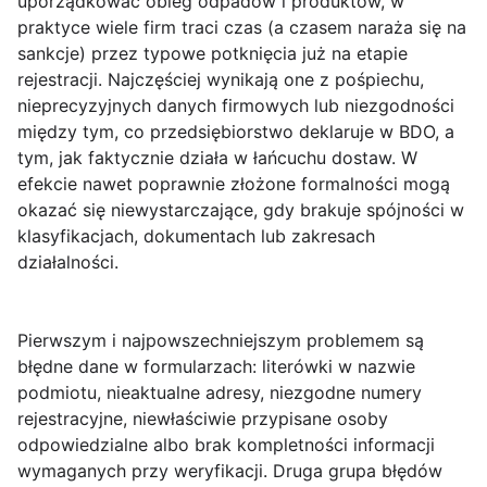
uporządkować obieg odpadów i produktów, w
praktyce wiele firm traci czas (a czasem naraża się na
sankcje) przez typowe potknięcia już na etapie
rejestracji
. Najczęściej wynikają one z pośpiechu,
nieprecyzyjnych danych firmowych lub niezgodności
między tym, co przedsiębiorstwo deklaruje w BDO, a
tym, jak faktycznie działa w łańcuchu dostaw. W
efekcie nawet poprawnie złożone formalności mogą
okazać się niewystarczające, gdy brakuje spójności w
klasyfikacjach, dokumentach lub zakresach
działalności.
Pierwszym i najpowszechniejszym problemem są
błędne dane
w formularzach: literówki w nazwie
podmiotu, nieaktualne adresy, niezgodne numery
rejestracyjne, niewłaściwie przypisane osoby
odpowiedzialne albo brak kompletności informacji
wymaganych przy weryfikacji. Druga grupa błędów