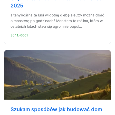
2025
altanyRoślina ta lubi wilgotną glebę aleCzy można dbać
o monsterę po godzinach? Monstera to roślina, która w
ostatnich latach stała się ogromnie popul...
30.11.-0001
Szukam sposóbów jak budować dom