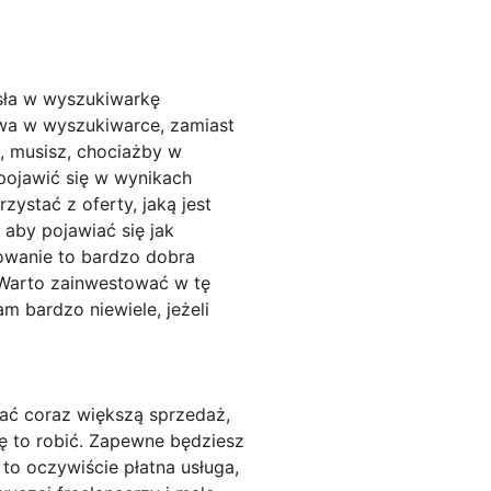
asła w wyszukiwarkę
łowa w wyszukiwarce, zamiast
ć, musisz, chociażby w
pojawić się w wynikach
zystać z oferty, jaką jest
 aby pojawiać się jak
nowanie to bardzo dobra
. Warto zainwestować w tę
m bardzo niewiele, jeżeli
wać coraz większą sprzedaż,
ię to robić. Zapewne będziesz
to oczywiście płatna usługa,