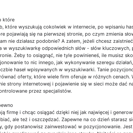
 które
b, które wyszukują cokolwiek w internecie, po wpisaniu h
tóre pojawiają się na pierwszej stronie, po czym zmienia s
am nie działasz podobnie? A zatem, jeżeli chcesz zaistnie
a w wyszukiwarkę odpowiednich słów - słów kluczowych, 
onie. Żeby to osiągnąć, nie tyle powinieneś, ile musisz skor
onowanie to nic innego, jak wykonywanie szeregu działań,
 liczbie haseł wpisywanych w wyszukiwarki. Tanie pozycjo
równać oferty, które wiele firm oferuje w różnych cenach
e strony internetowej i pojawienie się w sieci może dać na
ontrolowane przez specjalistów.
 pewno
 firmę i chcąc osiągać dzięki niej jak najwięcej i genero
abiać, ale też i oszczędzać. Zapewne na co dzień starasz s
dy, gdy postanowisz zainwestować w pozycjonowanie. Jest 