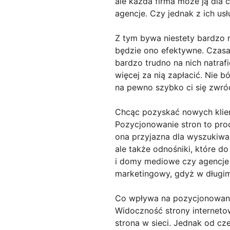
ale każda firma może ją dla c
agencje. Czy jednak z ich us
Z tym bywa niestety bardzo r
będzie ono efektywne. Czasam
bardzo trudno na nich natrafi
więcej za nią zapłacić. Nie 
na pewno szybko ci się zwróc
Chcąc pozyskać nowych kli
Pozycjonowanie stron to proc
ona przyjazna dla wyszukiwark
ale także odnośniki, które d
i domy mediowe czy agencje
marketingowy, gdyż w długim 
Co wpływa na pozycjonowanie
Widoczność strony interneto
strona w sieci. Jednak od cz