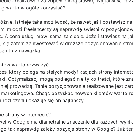
iebie zrealizować za zupełnie inną stawkę. Najtańsi są zaz
ług warto w ogóle korzystać?
óżnie. Istnieje taka możliwość, że nawet jeśli postawisz n
i młodzi freelancerzy są naprawdę świetni w pozycjonowan
ć. A cena usługi mówi sama za siebie. Jeżeli stawiasz na j
bój się zatem zainwestować w droższe pozycjonowanie stro
ą i to z nawiązką.
entów warto rozważyć
es, który polega na stałych modyfikacjach strony internet
i. Optymalizacji mogą podlegać nie tylko treści, które zna
o niej prowadzą. Tanie pozycjonowanie realizowane jest za
 marketingowe. Chcąc pozyskać nowych klientów warto ro
rozliczeniu okazuje się on najtańszy.
 strony w internecie?
wej w Google ma diametralne znaczenie dla każdych wynik
ego tak naprawdę zależy pozycja strony w Google? Już teraz