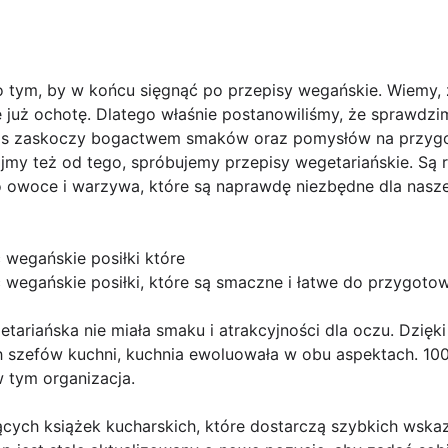
tym, by w końcu sięgnąć po przepisy wegańskie. Wiemy, ż
już ochotę. Dlatego właśnie postanowiliśmy, że sprawdzimy
as zaskoczy bogactwem smaków oraz pomysłów na przygo
my też od tego, spróbujemy przepisy wegetariańskie. Są r
o owoce i warzywa, które są naprawdę niezbędne dla nas
 wegańskie posiłki które
wegańskie posiłki, które są smaczne i łatwe do przygotow
etariańska nie miała smaku i atrakcyjności dla oczu. Dzięk
 szefów kuchni, kuchnia ewoluowała w obu aspektach. 10
 w tym organizacja.
ących książek kucharskich, które dostarczą szybkich wsk