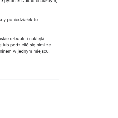
ie pytanie: Dokąd chciałbym,
sny poniedziałek to
ie e-booki i naklejki
 lub podzielić się nimi ze
aninem w jednym miejscu,