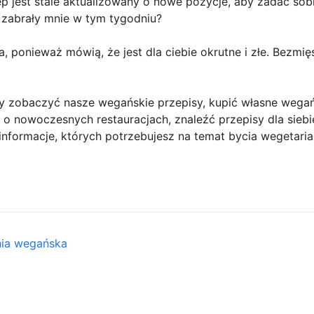
ep jest stale aktualizowany o nowe pozycje, aby zadać sob
 zabrały mnie w tym tygodniu?
a, ponieważ mówią, że jest dla ciebie okrutne i złe. Bezmię
 zobaczyć nasze wegańskie przepisy, kupić własne wegańsk
 o nowoczesnych restauracjach, znaleźć przepisy dla siebie
nformacje, których potrzebujesz na temat bycia wegetari
nia wegańska