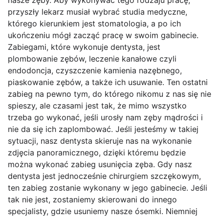
nasze zęby. Aby wykonywać tego rodzaju pracę,
przyszły lekarz musiał wybrać studia medyczne,
którego kierunkiem jest stomatologia, a po ich
ukończeniu mógł zacząć pracę w swoim gabinecie.
Zabiegami, które wykonuje dentysta, jest
plombowanie zębów, leczenie kanałowe czyli
endodoncja, czyszczenie kamienia nazębnego,
piaskowanie zębów, a także ich usuwanie. Ten ostatni
zabieg na pewno tym, do którego nikomu z nas się nie
spieszy, ale czasami jest tak, że mimo wszystko
trzeba go wykonać, jeśli urosły nam zęby mądrości i
nie da się ich zaplombować. Jeśli jesteśmy w takiej
sytuacji, nasz dentysta skieruje nas na wykonanie
zdjęcia panoramicznego, dzięki któremu będzie
można wykonać zabieg usunięcia zęba. Gdy nasz
dentysta jest jednocześnie chirurgiem szczękowym,
ten zabieg zostanie wykonany w jego gabinecie. Jeśli
tak nie jest, zostaniemy skierowani do innego
specjalisty, gdzie usuniemy nasze ósemki. Niemniej