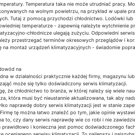
emperatury. Temperatura taka nie może utrudniać pracy. 
konywanych na wolnym powietrzu, na przykład w upale pr
ych. Tutaj z pomocą przychodzi chłodnictwo. Lodówki lu
wiedniej temperaturze - zapewnią należyte wytchnienie p
atyzacyjno-chłodnicze ulegają zużyciu. Odpowiedni serwis 
Należy przestrzegać terminów okresowych przeglądów i ko
ę na montaż urządzeń klimatyzacyjnych - świadomie popr
 dowód na
ędna w działalności praktycznie każdej firmy, magazynu lu
 zająć może się tylko doświadczony serwis klimatyzacji.
ę, że chłodnictwo to branża, w której należy się wiele n
dza, która musi być nieustannie aktualizowana, tak aby n
ylko naprawdę dobry serwis klimatyzacji jest w stanie za
rmę tę można łatwo znaleźć po tym, jakie opinie wystawiają
 to, czy dany serwis naprawdę wie co robi i nie zawiedzi
ała prawidłowo i konieczna jest pomoc doświadczonego fac
ze ocenianego serwisu klimatyzacji. To najlepszy i najszyb