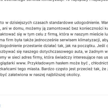
o w dzisiejszych czasach standardowe udogodnienie. Warto
cie, ani w domu, możemy ją zamontować bez konieczności
ktować się w tym celu z firmą, która w naszym mieście lu
ama firm była także jednocześnie serwisem klimatyzacji, a
godnienie przestanie działać tak, jak na początku. Jeśli 
pozbywać się naszego dotychczasowego auta, w żadnym w
emy w sieci adres firmy, która świadczy interesujące nas us
glądarki www. Przykładowym hasłem może być , chłodnictw
szkańcami tego miasta. Bardzo często jest przecież tak, że
yć załatwiona w naszej najbliższej okolicy.
d