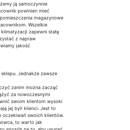
Możemy ją samoczynnie
acownik powinien mieć
b pomieszczenia magazynowe
racownikom. Wszelkie
klimatyzacji zapewni stałą
rzystać z napraw
awiamy jakość
b sklepu. Jednakże zawsze
auczyć zanim można zacząć
adążyć za nowoczesnymi
pewnić swoim klientom wysoki
 jej byli klienci. Jest to
e oczekiwań swoich klientów.
howca, to warto jak
szy sposób na to, aby usunąć