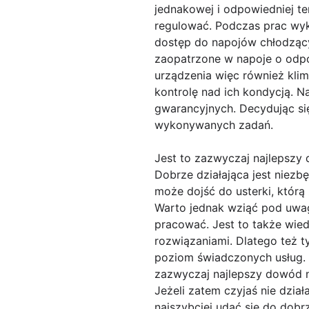
jednakowej i odpowiedniej t
regulować. Podczas prac wy
dostęp do napojów chłodząc
zaopatrzone w napoje o odpo
urządzenia więc również klim
kontrolę nad ich kondycją. 
gwarancyjnych. Decydując si
wykonywanych zadań.
Jest to zazwyczaj najlepszy
Dobrze działająca jest niezb
może dojść do usterki, którą
Warto jednak wziąć pod uwag
pracować. Jest to także wie
rozwiązaniami. Dlatego też t
poziom świadczonych usług. Fi
zazwyczaj najlepszy dowód na
Jeżeli zatem czyjaś nie dzi
najszybciej udać się do dobr